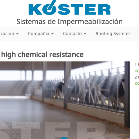
icación
Compañia
Contacto
Roofing Systems
h high chemical resistance
1 
KÖ
2 
KÖ