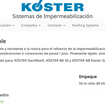
icación
Compañia
Contacto
Roofing Systems
ble
ble y resistente a la rotura para el refuerzo de la impermeabiliza
enetraciones o conexiones de pared / piso. Finamente tejido, sint
do para: KÖSTER Dachflex®, KÖSTER BD 50 y KÖSTER NB Elastic Gre
Empaque
50 m rollo
(W 45
nados
20)