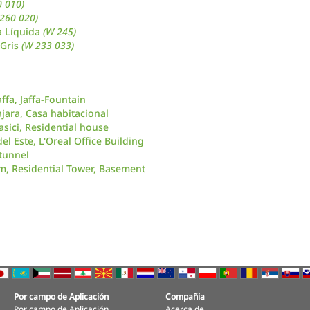
0 010)
 260 020)
a Líquida
(W 245)
 Gris
(W 233 033)
Jaffa, Jaffa-Fountain
jara, Casa habitacional
sici, Residential house
l Este, L'Oreal Office Building
 tunnel
, Residential Tower, Basement
Por campo de Aplicación
Compañia
Por campo de Aplicación
Acerca de