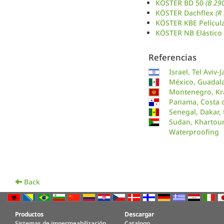
KÖSTER BD 50
(B 29
KÖSTER Dachflex
(R
KÖSTER KBE Películ
KÖSTER NB Elástico
Referencias
Israel, Tel Aviv-
México, Guadala
Montenegro, Kra
Panama, Costa de
Senegal, Dakar,
Sudan, Khartoum
Waterproofing
Back
Productos
Descargar
Sistemas de impermeabilización
Catalogo