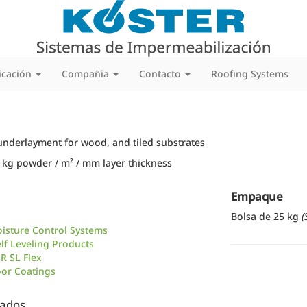
icación
Compañia
Contacto
Roofing Systems
g underlayment for wood, and tiled substrates
kg powder / m² / mm layer thickness
Empaque
Bolsa de 25 kg
(
isture Control Systems
f Leveling Products
R SL Flex
oor Coatings
nados