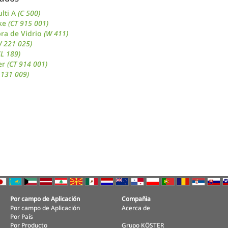
lti A
(C 500)
ke
(CT 915 001)
ra de Vidrio
(W 411)
W 221 025)
SL 189)
er
(CT 914 001)
 131 009)
Por campo de Aplicación
Compañia
Por campo de Aplicación
Acerca de
Por País
Por Producto
Grupo KÖSTER