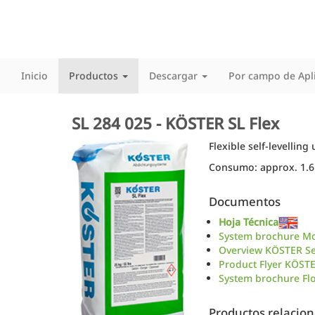
Inicio
Productos
Descargar
Por campo de Apl
SL 284 025 - KÖSTER SL Flex
Flexible self-levellin
Consumo: approx. 1.6 
Documentos
Hoja Técnica
System brochure Mo
Overview KÖSTER Sel
Product Flyer KÖSTE
System brochure Fl
Productos relacio