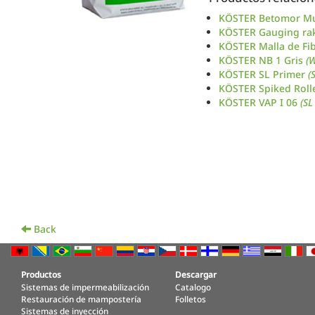
KÖSTER Betomor Mu
KÖSTER Gauging ra
KÖSTER Malla de Fib
KÖSTER NB 1 Gris
(
KÖSTER SL Primer
(
KÖSTER Spiked Roll
KÖSTER VAP I 06
(SL
Back
Productos
Descargar
Sistemas de impermeabilización
Catalogo
Restauración de mampostería
Folletos
Sistemas de inyección