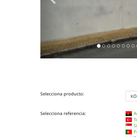
Selecciona producto:
Selecciona referencia:
A
T
S
P