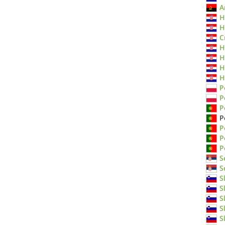
A
H
H
C
H
H
H
H
P
P
P
P
P
P
P
S
S
S
S
S
S
S