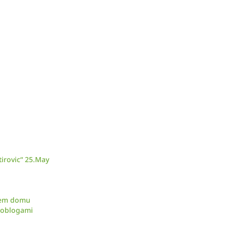
irovic“ 25.May
skem domu
d oblogami