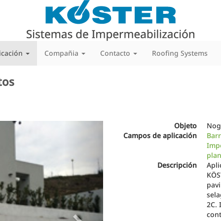
icación
Compañia
Contacto
Roofing Systems
tos
Next
Objeto
Nog
Campos de aplicación
Barr
Impe
plan
Descripción
Apli
KÖST
pav
sela
2C. 
con