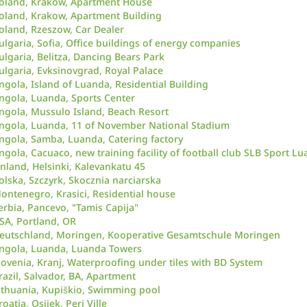
oland, Krakow, Apartment House
oland, Krakow, Apartment Building
oland, Rzeszow, Car Dealer
ulgaria, Sofia, Office buildings of energy companies
ulgaria, Belitza, Dancing Bears Park
ulgaria, Evksinovgrad, Royal Palace
ngola, Island of Luanda, Residential Building
ngola, Luanda, Sports Center
ngola, Mussulo Island, Beach Resort
ngola, Luanda, 11 of November National Stadium
ngola, Samba, Luanda, Catering factory
ngola, Cacuaco, new training facility of football club SLB Sport Lu
inland, Helsinki, Kalevankatu 45
olska, Szczyrk, Skocznia narciarska
ontenegro, Krasici, Residential house
erbia, Pancevo, "Tamis Capija"
SA, Portland, OR
eutschland, Moringen, Kooperative Gesamtschule Moringen
ngola, Luanda, Luanda Towers
lovenia, Kranj, Waterproofing under tiles with BD System
razil, Salvador, BA, Apartment
ithuania, Kupiškio, Swimming pool
roatia, Osijek, Peri Ville