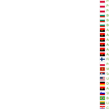
P
P
P
B
B
B
A
A
A
A
A
A
F
P
M
S
U
D
A
S
B
L
C