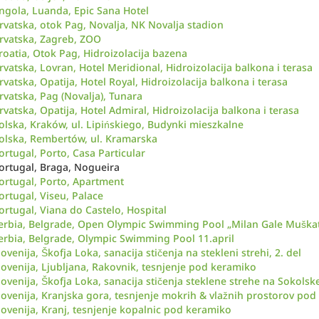
ngola, Luanda, Epic Sana Hotel
rvatska, otok Pag, Novalja, NK Novalja stadion
rvatska, Zagreb, ZOO
roatia, Otok Pag, Hidroizolacija bazena
rvatska, Lovran, Hotel Meridional, Hidroizolacija balkona i terasa
rvatska, Opatija, Hotel Royal, Hidroizolacija balkona i terasa
rvatska, Pag (Novalja), Tunara
rvatska, Opatija, Hotel Admiral, Hidroizolacija balkona i terasa
olska, Kraków, ul. Lipińskiego, Budynki mieszkalne
olska, Rembertów, ul. Kramarska
ortugal, Porto, Casa Particular
ortugal, Braga, Nogueira
ortugal, Porto, Apartment
ortugal, Viseu, Palace
ortugal, Viana do Castelo, Hospital
erbia, Belgrade, Open Olympic Swimming Pool „Milan Gale Muškat
erbia, Belgrade, Olympic Swimming Pool 11.april
lovenija, Škofja Loka, sanacija stičenja na stekleni strehi, 2. del
lovenija, Ljubljana, Rakovnik, tesnjenje pod keramiko
lovenija, Škofja Loka, sanacija stičenja steklene strehe na Sokol
lovenija, Kranjska gora, tesnjenje mokrih & vlažnih prostorov po
lovenija, Kranj, tesnjenje kopalnic pod keramiko