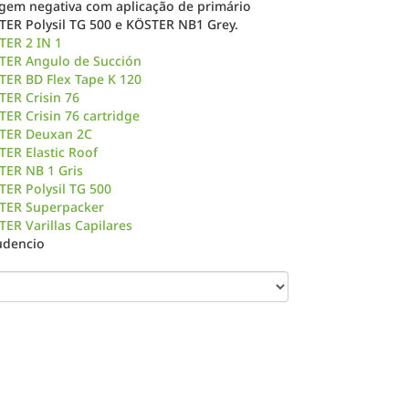
gem negativa com aplicação de primário
TER Polysil TG 500 e KÖSTER NB1 Grey.
TER 2 IN 1
TER Angulo de Succión
TER BD Flex Tape K 120
ER Crisin 76
ER Crisin 76 cartridge
TER Deuxan 2C
ER Elastic Roof
TER NB 1 Gris
ER Polysil TG 500
TER Superpacker
ER Varillas Capilares
rudencio