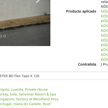
sela
KÖS
Producto aplicado
KÖS
KÖS
KÖS
KÖST
KÖST
KÖS
KÖST
KÖS
KÖST
KÖS
KÖST
Contratista
J P
ngola, Luanda, Private House
urkey, Side, Sensimar Resort & Spa
ingapore, Factory at Woodland Area
ortugal, Viana do Castelo, Roof